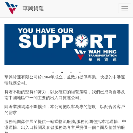
華興貨運
Togg
navi
移
至
主
內
容
華興貨運有限公司於1984年成立，並致力提供專業、快捷的中港運
輸服務公司。
持著不斷的堅持和努力，以及確切的經營策略，我們已成為香港及
南中國地區中一間主要的出入口貨運公司。
隨著業務網絡不斷擴張，本公司抱以客為專的態度，以配合各客戶
的需求，
服務範圍弈伸展至提供一站式物流服務,服務範圍包括本地運輸、中
港運輸、出入口報關及倉儲服務為各客戶提供一個全面及整體的服