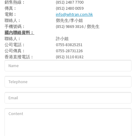
銷售熱線︰
(852) 2487 7700
傳真︰
(852) 2480 0059
電郵︰
info@whtran.com.hk
聯絡人︰
鄧先生/李小姐
手機號碼︰
(852) 9869 3816 / 鄧先生
國內聯絡資料︰
聯絡人︰
許小姐
公司電話︰
0755­-83825251
公司傳真︰
0755-­28731226
香港直撥電話︰
(852) 3110 8182
姓
名
*
電
話
*
電
郵
*