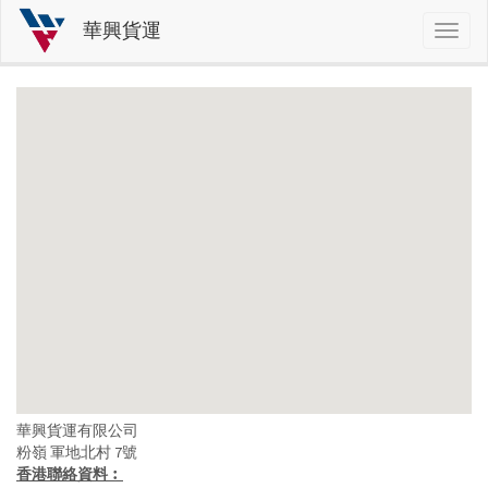
華興貨運
Toggl
naviga
移
至
主
內
容
華興貨運有限公司
粉嶺 軍地北村 7號
香港聯絡資料︰