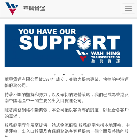
華興貨運
Togg
navi
移
至
主
內
容
華興貨運有限公司於1984年成立，並致力提供專業、快捷的中港運
輸服務公司。
持著不斷的堅持和努力，以及確切的經營策略，我們已成為香港及
南中國地區中一間主要的出入口貨運公司。
隨著業務網絡不斷擴張，本公司抱以客為專的態度，以配合各客戶
的需求，
服務範圍弈伸展至提供一站式物流服務,服務範圍包括本地運輸、中
港運輸、出入口報關及倉儲服務為各客戶提供一個全面及整體的服